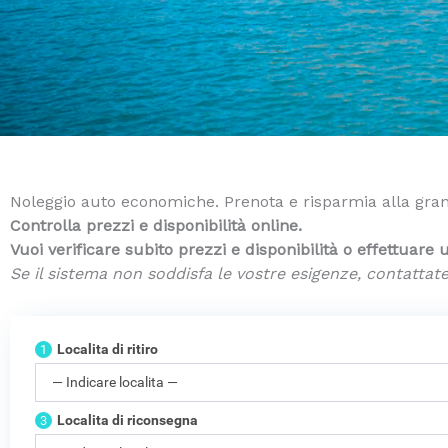
a on-line
Noleggio auto economiche. Prenota e risparmia alla gra
Controlla prezzi e disponibilità online.
Vuoi verificare subito prezzi e disponibilità o effettuare
Se il sistema non soddisfa le vostre esigenze, contattate
Localita di ritiro
1
Localita di riconsegna
3