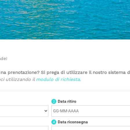
nde!
 una prenotazione? Si prega di utilizzare il nostro sistema 
ci utilizzando il
modulo di richiesta.
Data ritiro
2
Data riconsegna
4