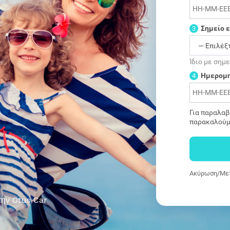
Σημείο 
3
Ίδιο με σημ
Ημερομη
4
Για παραλαβ
παρακαλούμ
Ακύρωση/Μετ
την Otus Car