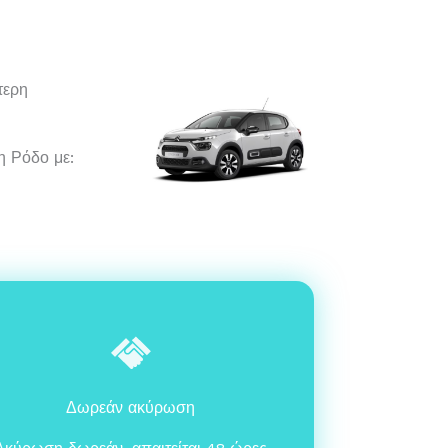
τερη
η Ρόδο με:
Δωρεάν ακύρωση