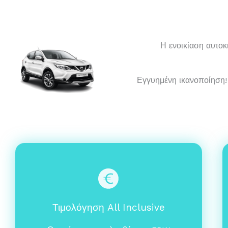
Η ενοικίαση αυτο
Εγγυημένη ικανοποίηση! 
Τιμολόγηση All Inclusive