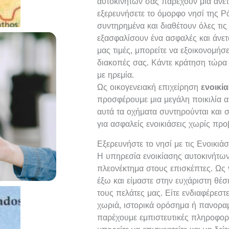
αυτοκινήτων σάς παρέχουν μια άνετ
εξερευνήσετε το όμορφο νησί της Ρ
συντηρημένα και διαθέτουν όλες τις
εξασφαλίσουν ένα ασφαλές και άνετο
μας τιμές, μπορείτε να εξοικονομήσ
διακοπές σας. Κάντε κράτηση τώρα κ
με ηρεμία.
Ως οικογενειακή επιχείρηση
ενοικί
προσφέρουμε μια μεγάλη ποικιλία α
αυτά τα οχήματα συντηρούνται και 
για ασφαλείς ενοικιάσεις χωρίς προ
Εξερευνήστε το νησί με τις Ενοικι
Η υπηρεσία ενοικίασης αυτοκινήτω
πλεονέκτημα στους επισκέπτες. Ως ν
έξω και είμαστε στην ευχάριστη θέσ
τους πελάτες μας. Είτε ενδιαφέρεστ
χωριά, ιστορικά ορόσημα ή πανορα
παρέχουμε εμπιστευτικές πληροφορί